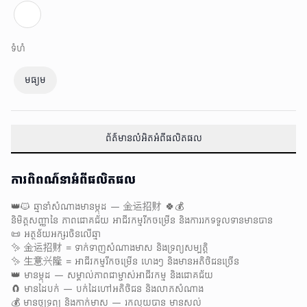
ទំហំ
មធ្យម
ព័ត៌មានលំអិតអំពីផលិតផល
ការពិពណ៌នាអំពីផលិតផល
👑🐱 ឆ្មានាំសំណាងមានម្កុដ — 金运招财 🍀💰
និមិត្តសញ្ញានៃ ភាពជោគជ័យ អាជីវកម្មរីកចម្រើន និងការរកទទួលទានមានបាន
📜 អត្ថន័យអក្សរចិនលើឆ្មា
✨ 金运招财 = ទាក់ទាញសំណាងមាស និងទ្រព្យសម្បត្តិ
✨ 生意兴隆 = អាជីវកម្មរីកចម្រើន ហេងៗ និងមានអតិថិជនច្រើន
👑 មានម្កុដ — សម្គាល់ភាពជាម្ចាស់អាជីវកម្ម និងជោគជ័យ
🧲 មានដៃបក់ — បក់ដៃហៅអតិថិជន និងលាភសំណាង
💰 មានថូទ្រព្យ និងកាក់មាស — រកលុយបាន មានសល់