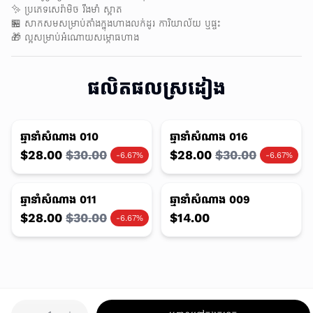
✨ ប្រភេទសេរ៉ាមិច រឹងមាំ ស្អាត
🏪 សាកសមសម្រាប់តាំងក្នុងហាងលក់ដូរ ការិយាល័យ ឬផ្ទះ
🎁 ល្អសម្រាប់អំណោយសម្ភោធហាង
ផលិតផលស្រដៀង
មិនមានផលិតផលទេ
ឆ្មានាំសំណាង 010
ឆ្មានាំសំណាង 016
$28.00
$30.00
$28.00
$30.00
-6.67%
-6.67%
មិនមានផលិតផលទេ
ឆ្មានាំសំណាង 011
ឆ្មានាំសំណាង 009
$28.00
$30.00
$14.00
-6.67%