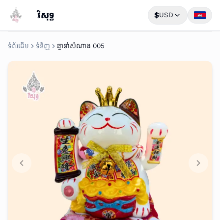
វិសុទ្ធ
$
USD
ទំព័រដើម
ទំនិញ
ឆ្មានាំសំណាង 005