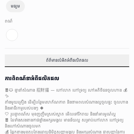
មធ្យម
ពណ៌
ព័ត៌មានលំអិតអំពីផលិតផល
ការពិពណ៌នាអំពីផលិតផល
🧧🐱 ឆ្មានាំសំណាង 招财猫 — ហៅលាភ ហៅទ្រព្យ ហៅអតិថិជនចូលហាង 💰
✨
តាំងមួយគ្រឿង ដើម្បីបន្ថែមសោភ័ណភាព និងថាមពលសំណាងល្អចូលផ្ទះ ចូលហាង
និងអាជីវកម្មរបស់បងៗ 🍀
🤍 រូបឆ្មាពណ៌ស មុខញញឹមស្រស់ស្អាត មើលទៅរីករាយ និងនាំអារម្មណ៍ល្អ
🧧 ដៃទាំងសងខាងកាន់ផ្ទាំងអក្សរមង្គល មានន័យល្អ សម្រាប់ហៅលាភ ហៅទ្រព្យ
និងហៅសំណាងចូលមក
💰 ផ្នែកខាងមុខតុបតែងដោយនិមិត្តសញ្ញាមង្គល និងអក្សរសំណាង ជាសញ្ញានៃការ