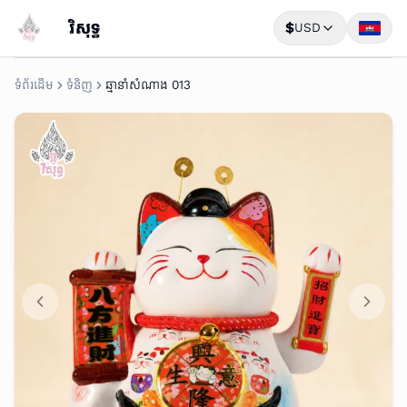
វិសុទ្ធ
$
USD
ទំព័រដើម
ទំនិញ
ឆ្មានាំសំណាង 013