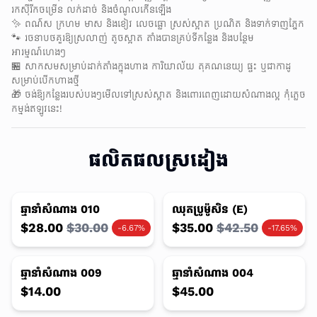
រកស៊ីរីកចម្រើន លក់ដាច់ និងចំណូលកើនឡើង
✨ ពណ៌ស ក្រហម មាស និងខៀវ លេចធ្លោ ស្រស់ស្អាត ប្រណិត និងទាក់ទាញភ្នែក
🐾 រចនាបថគួរឱ្យស្រលាញ់ តូចស្អាត តាំងបានគ្រប់ទីកន្លែង និងបន្ថែម
អារម្មណ៍ហេងៗ
🏪 សាកសមសម្រាប់ដាក់តាំងក្នុងហាង ការិយាល័យ តុគណនេយ្យ ផ្ទះ ឬជាកាដូ
សម្រាប់បើកហាងថ្មី
🎁 ចង់ឱ្យកន្លែងរបស់បងៗមើលទៅស្រស់ស្អាត និងពោរពេញដោយសំណាងល្អ កុំភ្លេច
កម្មង់ឥឡូវនេះ!
ផលិតផលស្រដៀង
មិនមានផលិតផលទេ
ឆ្មានាំសំណាង 010
ឈុតប្រូម៉ូសិន (E)
$28.00
$30.00
$35.00
$42.50
-6.67%
-17.65%
មិនមានផលិតផលទេ
មិនមានផលិតផលទេ
ឆ្មានាំសំណាង 009
ឆ្មានាំសំណាង 004
$14.00
$45.00