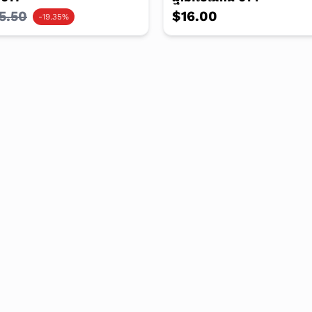
5.50
$16.00
-19.35%