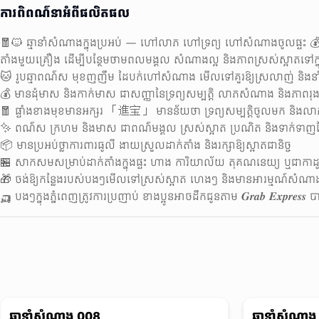
ការពិពណ៌នាអំពីផលិតផល
🧧🐱 ឆ្មានាំសំណាងក្នុងប្រអប់ — ហៅលាភ ហៅទ្រព្យ ហៅសំណាងចូលផ្ទះ 
តាំងមួយគ្រឿង ដើម្បីបន្ថែមថាមពលមង្គល សំណាងល្អ និងភាពស្រស់ស្អាតទៅក្នុ
🐱 រូបឆ្មាពណ៌ស មុខញញឹម ដៃបក់ហៅសំណាង មើលទៅគួរឱ្យស្រលាញ់ និងនាំអ
💰 មានដុំមាស និងកាក់មាស ជាសញ្ញានៃទ្រព្យសម្បត្តិ លាភសំណាង និងភាពរុ
🧧 ផ្ទាំងខាងមុខមានអក្សរ 「進宝」 មានន័យថា ទ្រព្យសម្បត្តិចូលមក និងលាភ
✨ ពណ៌ស ក្រហម និងមាស ជាពណ៌មង្គល ស្រស់ស្អាត ប្រណិត និងទាក់ទាញភ្
📦 មានប្រអប់ថ្លាការពារធូលី ងាយស្រួលដាក់តាំង និងរក្សាឱ្យស្អាតជានិច្ច
🏪 សាកសមសម្រាប់ដាក់តាំងក្នុងផ្ទះ ហាង ការិយាល័យ តុគណនេយ្យ ឬជាកាដូ
🎁 ចង់ឱ្យកន្លែងរបស់បងៗមើលទៅស្រស់ស្អាត ហេងៗ និងមានអារម្មណ៍សំណាង កុំ
🛺 បងៗក្នុងភ្នំពេញត្រូវការប្រញាប់ ខាងប្អូនអាចដឹកជូនតាម 𝑮𝒓𝒂𝒃 𝑬𝒙𝒑𝒓𝒆𝒔𝒔
មិនមានផលិតផលទេ
ឆ្មានាំសំណាង 008
ឆ្មានាំសំណាង