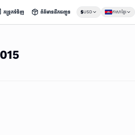
កន្រ្តកទំនិញ
ព័ត៌មានដឹកជញ្ជូន
$
USD
ភាសាខ្មែរ
 015