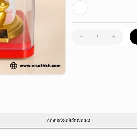
1
ព័ត៌មានលំអិតអំពីផលិតផល