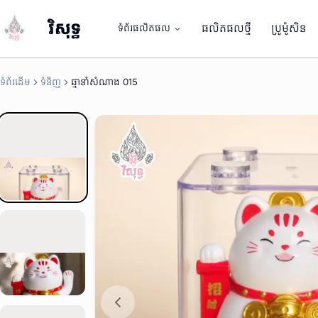
វិសុទ្ធ
ផលិតផលថ្មី
ប្រូម៉ូសិន
ទំព័រផលិតផល
លោកតាសំណាង
ទំព័រដើម
ទំនិញ
ឆ្មានាំសំណាង 015
លោកតាសំណាង