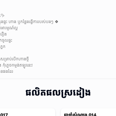
💰✨
ងផ្ទះ ហាង ឬកន្លែងធ្វើការរបស់បងៗ 🍀
ារម្មណ៍ល្អ
ងរឿង
ចូលផ្ទះ
នែក
សម្រាប់បើកហាងថ្មី
ភ្លេចកម្មង់ឥឡូវនេះ!
 បានផងដែរ
ផលិតផលស្រដៀង
 017
ឆ្មានាំសំណាង 014