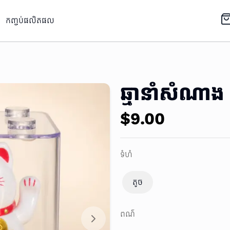
កញ្ចប់ផលិតផល
ឆ្មានាំសំណាង
ឆ្មានាំសំណាង
ឆ្មានាំសំណាង
$9.00
ទំហំ
តូច
ពណ៌