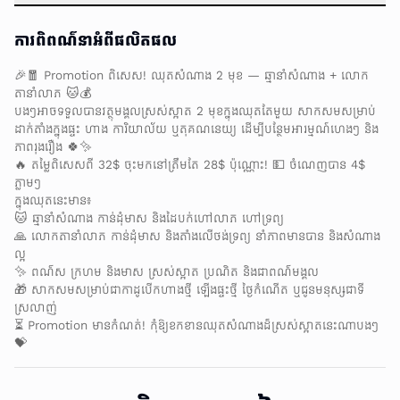
ការពិពណ៌នាអំពីផលិតផល
🎉🧧 Promotion ពិសេស! ឈុតសំណាង 2 មុខ — ឆ្មានាំសំណាង + លោក
តានាំលាភ 🐱💰
បងៗអាចទទួលបានវត្ថុមង្គលស្រស់ស្អាត 2 មុខក្នុងឈុតតែមួយ សាកសមសម្រាប់
ដាក់តាំងក្នុងផ្ទះ ហាង ការិយាល័យ ឬតុគណនេយ្យ ដើម្បីបន្ថែមអារម្មណ៍ហេងៗ និង
ភាពរុងរឿង 🍀✨
🔥 តម្លៃពិសេសពី 32$ ចុះមកនៅត្រឹមតែ 28$ ប៉ុណ្ណោះ! 💵 ចំណេញបាន 4$
ភ្លាមៗ
ក្នុងឈុតនេះមាន៖
🐱 ឆ្មានាំសំណាង កាន់ដុំមាស និងដៃបក់ហៅលាភ ហៅទ្រព្យ
🙏 លោកតានាំលាភ កាន់ដុំមាស និងតាំងលើថង់ទ្រព្យ នាំភាពមានបាន និងសំណាង
ល្អ
✨ ពណ៌ស ក្រហម និងមាស ស្រស់ស្អាត ប្រណិត និងជាពណ៌មង្គល
🎁 សាកសមសម្រាប់ជាកាដូបើកហាងថ្មី ឡើងផ្ទះថ្មី ថ្ងៃកំណើត ឬជូនមនុស្សជាទី
ស្រលាញ់
⏳ Promotion មានកំណត់! កុំឱ្យខកខានឈុតសំណាងដ៏ស្រស់ស្អាតនេះណាបងៗ
💝