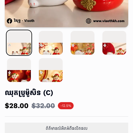
ឈុតប្រូម៉ូសិន (C)
$28.00
$32.00
-12.5%
ព័ត៌មានលំអិតអំពីផលិតផល