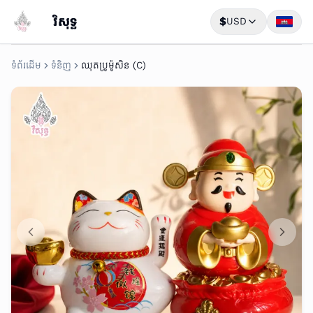
វិសុទ្ធ
$
USD
ទំព័រដើម
ទំនិញ
ឈុតប្រូម៉ូសិន (C)