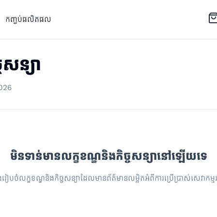
កញ្ចប់ផលិតផល
ឆ្មានាំសំណាង
្ចសន្យា
ឆ្មានាំសំណាង
026
មិនទាន់មានលក្ខខណ្ឌនិងកិច្ចសន្យានៅឡើយទេ
រៀបចំលក្ខខណ្ឌនិងកិច្ចសន្យាដែលមានព័ត៌មានលម្អិតអំពីការប្រើប្រាស់សេវាកម