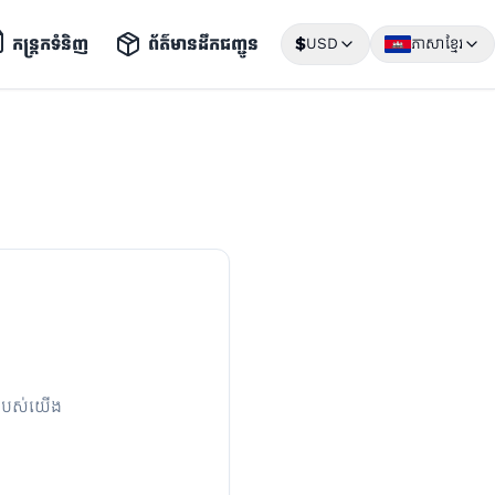
កន្រ្តកទំនិញ
ព័ត៌មានដឹកជញ្ជូន
$
USD
ភាសាខ្មែរ
្មរបស់យើង