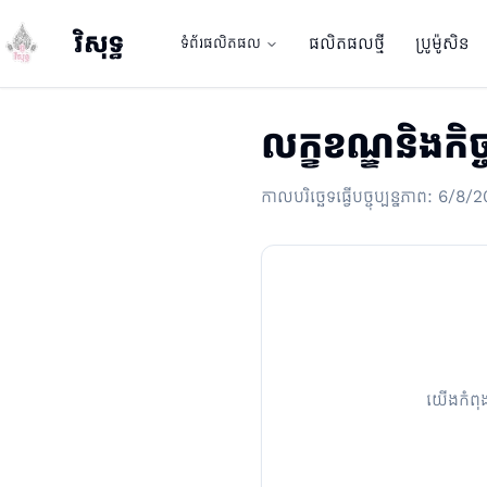
វិសុទ្ធ
ផលិតផលថ្មី
ប្រូម៉ូសិន
ទំព័រផលិតផល
លោកតាសំណាង
លក្ខខណ្ឌនិងកិច
លោកតាសំណាង
កាលបរិច្ឆេទធ្វើបច្ចុប្បន្នភាព
:
6/8/2
យើងកំពុង