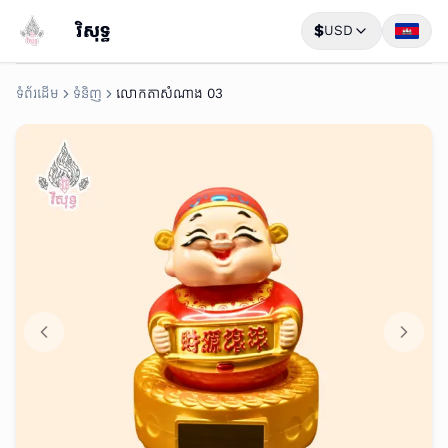
វិសុទ្ធ
$
USD
ទំព័រដើម
ទំនិញ
លោកតាសំណាង 03