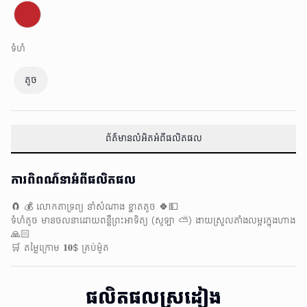
ទំហំ
តូច
ព័ត៌មានលំអិតអំពីផលិតផល
ការពិពណ៌នាអំពីផលិតផល
🧲 💰 លោកតាទ្រព្យ នាំសំណាង​ ខ្នាតតូច 🍀💵
ទំហំតូច​ មានចលនាដោយពន្លឺព្រះអាទិត្យ (សូឡា ⛅️) ងាយស្រួលតាំងលម្អរក្នុងហាង
🙏🏻
🛒 តម្លៃក្រោម 𝟏𝟎$ គ្រប់ម៉ូត​
ផលិតផលស្រដៀង