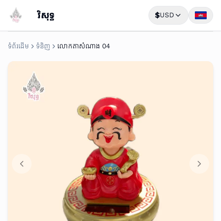
វិសុទ្ធ
$
USD
ទំព័រដើម
ទំនិញ
លោកតាសំណាង 04