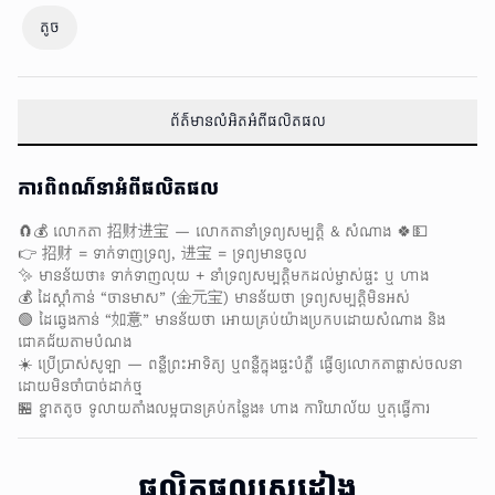
តូច
ព័ត៌មានលំអិតអំពីផលិតផល
ការពិពណ៌នាអំពីផលិតផល
🧲💰 លោកតា 招财进宝 — លោកតានាំទ្រព្យសម្បត្តិ & សំណាង 🍀💵
👉 招财 = ទាក់ទាញទ្រព្យ, 进宝 = ទ្រព្យមានចូល
✨ មានន័យថា៖ ទាក់ទាញលុយ + នាំទ្រព្យសម្បត្តិមកដល់ម្ចាស់ផ្ទះ ឬ ហាង
💰 ដៃស្តាំកាន់ “ចានមាស” (金元宝) មានន័យថា ទ្រព្យសម្បត្តិមិនអស់
🟢 ដៃឆ្វេងកាន់ “如意” មានន័យថា អោយគ្រប់យ៉ាងប្រកបដោយសំណាង និង
ជោគជ័យតាមបំណង
☀️ ប្រើប្រាស់សូឡា — ពន្លឺព្រះអាទិត្យ ឬពន្លឺក្នុងផ្ទះបំភ្លឺ ធ្វើឲ្យលោកតាផ្លាស់ចលនា
ដោយមិនចាំបាច់ដាក់ថ្ម
🏪 ខ្នាតតូច ទូលាយតាំងលម្អបានគ្រប់កន្លែង៖ ហាង ការិយាល័យ ឬតុធ្វើការ
ផលិតផលស្រដៀង