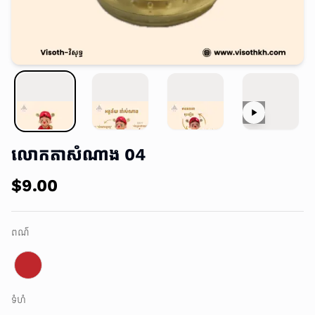
លោកតាសំណាង 04
$9.00
ពណ៌
ទំហំ