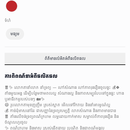
ទំហំ
មធ្យម
ព័ត៌មានលំអិតអំពីផលិតផល
ការពិពណ៌នាអំពីផលិតផល
🧧✨ លោកតានាំលាភ នាំទ្រព្យ — ហៅសំណាង ហៅភាពរុងរឿងចូលផ្ទះ 💰🍀
តាំងមួយអង្គ ដើម្បីបន្ថែមថាមពលល្អ សំណាងល្អ និងភាពសម្បូរបែបទៅក្នុងផ្ទះ ហាង
ឬអាជីវកម្មរបស់បងៗ 🏡✨
😄 រូបលោកតាមុខញញឹម ស្រស់ស្អាត មើលទៅរីករាយ និងនាំអារម្មណ៍ល្អ
💰 កាន់ដុំមាសនៅដៃ ជាសញ្ញានៃទ្រព្យសម្បត្តិ លាភសំណាង និងភាពមានបាន
🧧 តាំងលើថង់ទ្រព្យពណ៌ក្រហម លម្អដោយកាក់មាស សម្គាល់ពីភាពរុងរឿង និង
ចំណូលហូរចូល
✨ ពណ៌ក្រហម និងមាស ស្រស់ឆើតឆាយ ប្រណិត និងជាពណ៌មង្គល