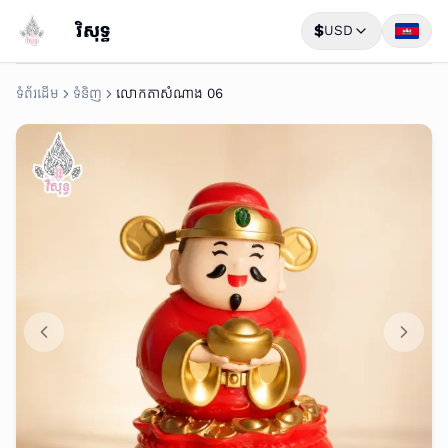
វិសុទ្ធ
$
USD
ទំព័រដើម
ទំនិញ
លោកតាសំណាង 06