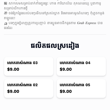
🏪 សាកសមសម្រាប់ដាក់តាំងក្នុងផ្ទះ ហាង ការិយាល័យ តុគណនេយ្យ ឬជាកាដូ
សម្រាប់បើកហាងថ្មី
🎁 ចង់ឱ្យកន្លែងរបស់បងៗមើលទៅស្រស់ស្អាត និងមានអារម្មណ៍ហេងៗ កុំភ្លេចកម្មង់
ឥឡូវនេះ!
🛺 បងៗក្នុងភ្នំពេញត្រូវការប្រញាប់ ខាងប្អូនអាចដឹកជូនតាម 𝑮𝒓𝒂𝒃 𝑬𝒙𝒑𝒓𝒆𝒔𝒔 បាន
ផងដែរ
ផលិតផលស្រដៀង
មិនមានផលិតផលទេ
លោកតាសំណាង 03
លោកតាសំណាង 04
$9.00
$9.00
មិនមានផលិតផលទេ
លោកតាសំណាង 02
លោកតាសំណាង 05
$9.00
$9.00