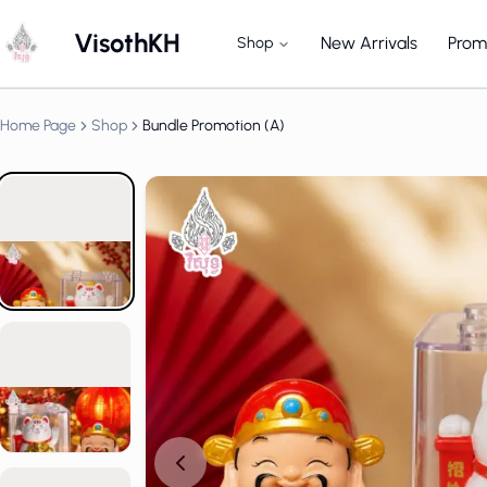
VisothKH
New Arrivals
Prom
Shop
God of Wealth
Home Page
Shop
Bundle Promotion (A)
God of Wealth