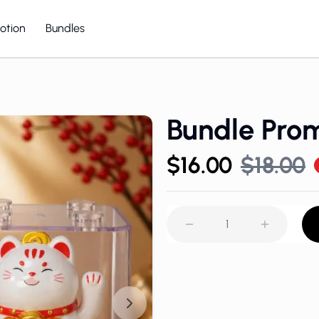
otion
Bundles
Lucky Cat
Lucky Cat
Bundle Prom
$16.00
$18.00
1