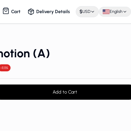
Cart
Delivery Details
$
USD
English
otion (A)
-11.11%
Add to Cart