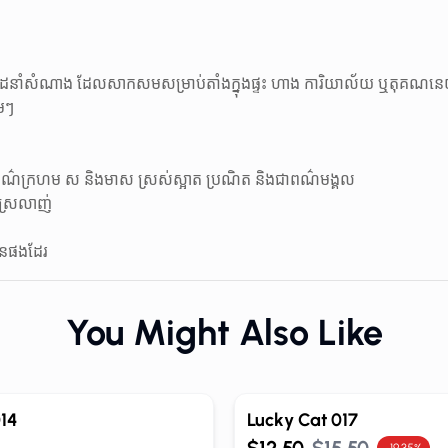
ក់ដៃនាំសំណាង ដែលសាកសមសម្រាប់តាំងក្នុងផ្ទះ ហាង ការិយាល័យ ឬតុគណនេ
ាមៗ
✨ ពណ៌ក្រហម ស និងមាស ស្រស់ស្អាត ប្រណិត និងជាពណ៌មង្គល
ីស្រលាញ់
 បានផងដែរ
You Might Also Like
Out of Stock
14
Lucky Cat 017