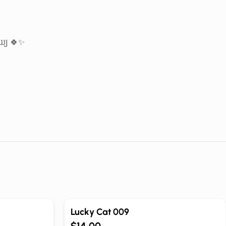
យ្យ 🍀✨
Out of Stock
Lucky Cat 009