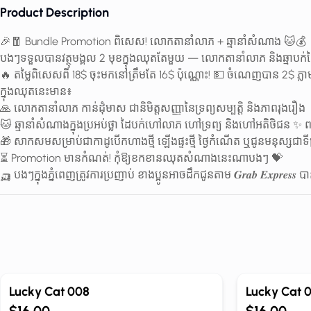
Product Description
🎉🧧 Bundle Promotion ពិសេស! លោកតានាំលាភ + ឆ្មានាំសំណាង 🐱💰
បងៗទទួលបានវត្ថុមង្គល 2 មុខក្នុងឈុតតែមួយ — លោកតានាំលាភ និងឆ្មាប
🔥 តម្លៃពិសេសពី 18$ ចុះមកនៅត្រឹមតែ 16$ ប៉ុណ្ណោះ! 💵 ចំណេញបាន 2$ ភ្ល
ក្នុងឈុតនេះមាន៖
🙏 លោកតានាំលាភ កាន់ដុំមាស ជានិមិត្តសញ្ញានៃទ្រព្យសម្បត្តិ និងភាពរុងរឿង
🐱 ឆ្មានាំសំណាងក្នុងប្រអប់ថ្លា ដៃបក់ហៅលាភ ហៅទ្រព្យ និងហៅអតិថិជន 
🎁 សាកសមសម្រាប់ជាកាដូបើកហាងថ្មី ឡើងផ្ទះថ្មី ថ្ងៃកំណើត ឬជូនមនុស្សជាទ
⏳ Promotion មានកំណត់! កុំឱ្យខកខានឈុតសំណាងនេះណាបងៗ 💝
🛺 បងៗក្នុងភ្នំពេញត្រូវការប្រញាប់ ខាងប្អូនអាចដឹកជូនតាម 𝑮𝒓𝒂𝒃 𝑬𝒙𝒑𝒓𝒆𝒔𝒔
Out of Stock
Lucky Cat 008
Lucky Cat 0