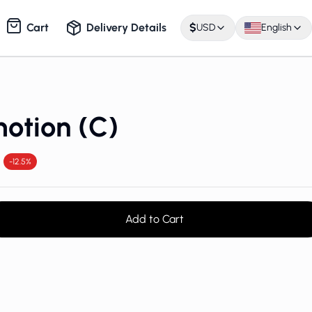
Cart
Delivery Details
$
USD
English
otion (C)
-12.5%
Add to Cart