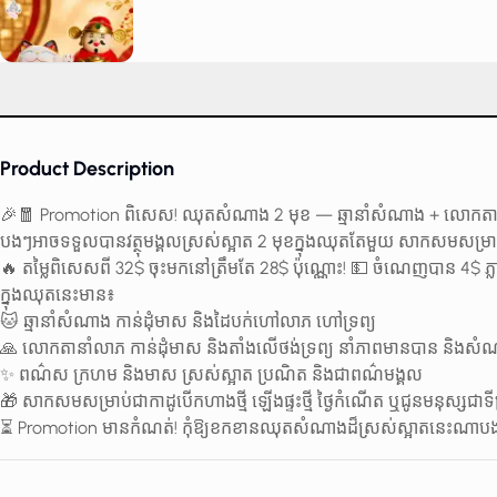
Product Description
🎉🧧 Promotion ពិសេស! ឈុតសំណាង 2 មុខ — ឆ្មានាំសំណាង + លោកតា
បងៗអាចទទួលបានវត្ថុមង្គលស្រស់ស្អាត 2 មុខក្នុងឈុតតែមួយ សាកសមសម្រាប់
🔥 តម្លៃពិសេសពី 32$ ចុះមកនៅត្រឹមតែ 28$ ប៉ុណ្ណោះ! 💵 ចំណេញបាន 4$ ភ្
ក្នុងឈុតនេះមាន៖
🐱 ឆ្មានាំសំណាង កាន់ដុំមាស និងដៃបក់ហៅលាភ ហៅទ្រព្យ
🙏 លោកតានាំលាភ កាន់ដុំមាស និងតាំងលើថង់ទ្រព្យ នាំភាពមានបាន និងសំណ
✨ ពណ៌ស ក្រហម និងមាស ស្រស់ស្អាត ប្រណិត និងជាពណ៌មង្គល
🎁 សាកសមសម្រាប់ជាកាដូបើកហាងថ្មី ឡើងផ្ទះថ្មី ថ្ងៃកំណើត ឬជូនមនុស្សជាទ
⏳ Promotion មានកំណត់! កុំឱ្យខកខានឈុតសំណាងដ៏ស្រស់ស្អាតនេះណាប