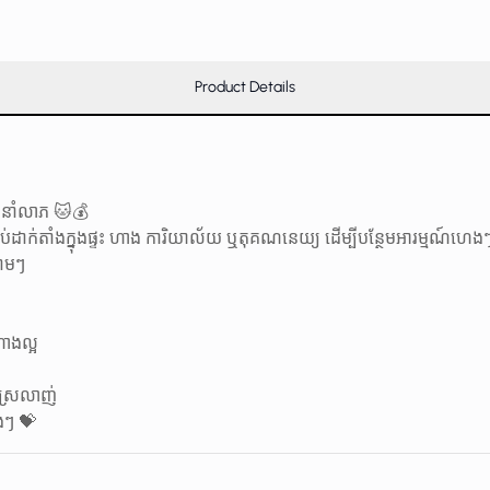
Product Details
នាំលាភ 🐱💰
ដាក់តាំងក្នុងផ្ទះ ហាង ការិយាល័យ ឬតុគណនេយ្យ ដើម្បីបន្ថែមអារម្មណ៍ហេ
លាមៗ
ាងល្អ
ីស្រលាញ់
ងៗ 💝