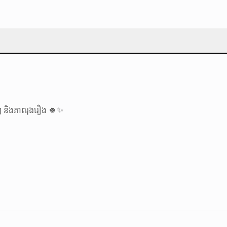
ងៗ និងភាពរុងរឿង 🍀✨