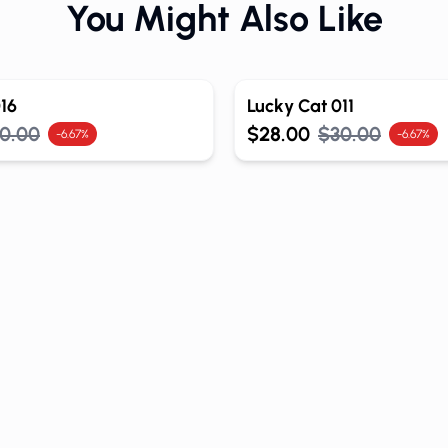
You Might Also Like
16
Lucky Cat 011
0.00
$28.00
$30.00
-6.67%
-6.67%