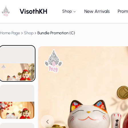
VisothKH
New Arrivals
Prom
Shop
God of Wealth
Home Page
Shop
Bundle Promotion (C)
God of Wealth