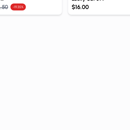
.50
$16.00
-19.35%