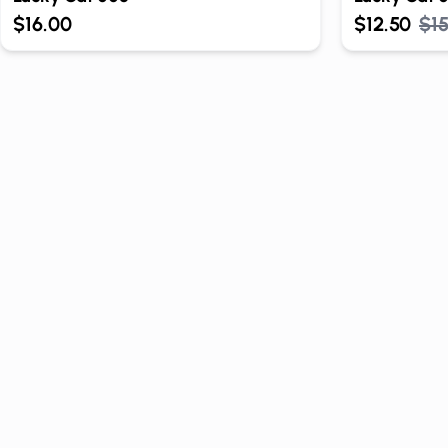
$16.00
$12.50
$15