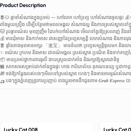
Product Description
🧧🐱 ឆ្មានាំសំណាងក្នុងប្រអប់ — ហៅលាភ ហៅទ្រព្យ ហៅសំណាងចូលផ្ទះ 💰
តាំងមួយគ្រឿង ដើម្បីបន្ថែមថាមពលមង្គល សំណាងល្អ និងភាពស្រស់ស្អាតទៅក្នុ
🐱 រូបឆ្មាពណ៌ស មុខញញឹម ដៃបក់ហៅសំណាង មើលទៅគួរឱ្យស្រលាញ់ និងនាំអ
💰 មានដុំមាស និងកាក់មាស ជាសញ្ញានៃទ្រព្យសម្បត្តិ លាភសំណាង និងភាពរុ
🧧 ផ្ទាំងខាងមុខមានអក្សរ 「進宝」 មានន័យថា ទ្រព្យសម្បត្តិចូលមក និងលាភ
✨ ពណ៌ស ក្រហម និងមាស ជាពណ៌មង្គល ស្រស់ស្អាត ប្រណិត និងទាក់ទាញភ្
📦 មានប្រអប់ថ្លាការពារធូលី ងាយស្រួលដាក់តាំង និងរក្សាឱ្យស្អាតជានិច្ច
🏪 សាកសមសម្រាប់ដាក់តាំងក្នុងផ្ទះ ហាង ការិយាល័យ តុគណនេយ្យ ឬជាកាដូស
🎁 ចង់ឱ្យកន្លែងរបស់បងៗមើលទៅស្រស់ស្អាត ហេងៗ និងមានអារម្មណ៍សំណាង កុំ
🛺 បងៗក្នុងភ្នំពេញត្រូវការប្រញាប់ ខាងប្អូនអាចដឹកជូនតាម 𝑮𝒓𝒂𝒃 𝑬𝒙𝒑𝒓𝒆𝒔𝒔
Out of Stock
Lucky Cat 008
Lucky Cat 0