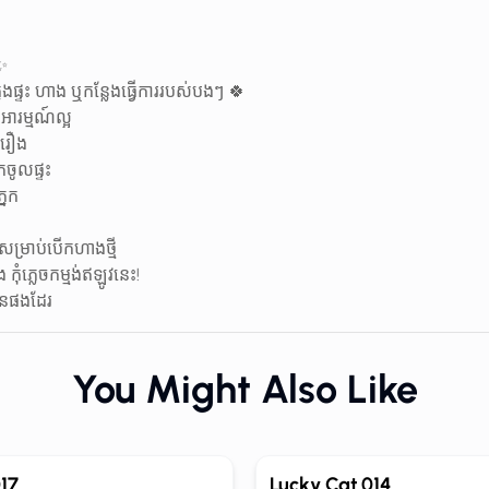
✨
ងផ្ទះ ហាង ឬកន្លែងធ្វើការរបស់បងៗ 🍀
ារម្មណ៍ល្អ
ងរឿង
ចូលផ្ទះ
នែក
ម្រាប់បើកហាងថ្មី
ភ្លេចកម្មង់ឥឡូវនេះ!
 បានផងដែរ
You Might Also Like
17
Lucky Cat 014