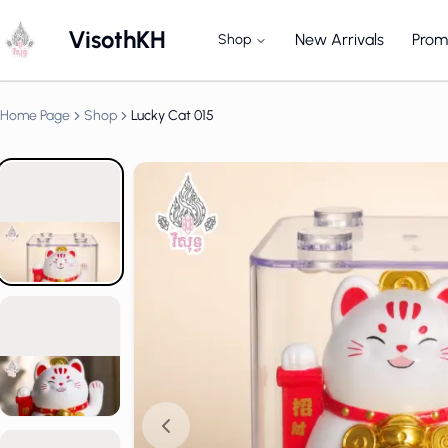
VisothKH
New Arrivals
Prom
Shop
God of Wealth
Home Page
Shop
Lucky Cat 015
God of Wealth