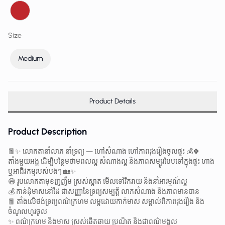
Size
Medium
Product Details
Product Description
🧧✨ លោកតានាំលាភ នាំទ្រព្យ — ហៅសំណាង ហៅភាពរុងរឿងចូលផ្ទះ 💰🍀
តាំងមួយអង្គ ដើម្បីបន្ថែមថាមពលល្អ សំណាងល្អ និងភាពសម្បូរបែបទៅក្នុងផ្ទះ ហាង
ឬអាជីវកម្មរបស់បងៗ 🏡✨
😄 រូបលោកតាមុខញញឹម ស្រស់ស្អាត មើលទៅរីករាយ និងនាំអារម្មណ៍ល្អ
💰 កាន់ដុំមាសនៅដៃ ជាសញ្ញានៃទ្រព្យសម្បត្តិ លាភសំណាង និងភាពមានបាន
🧧 តាំងលើថង់ទ្រព្យពណ៌ក្រហម លម្អដោយកាក់មាស សម្គាល់ពីភាពរុងរឿង និង
ចំណូលហូរចូល
✨ ពណ៌ក្រហម និងមាស ស្រស់ឆើតឆាយ ប្រណិត និងជាពណ៌មង្គល