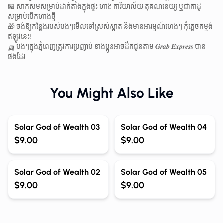
🏪 សាកសមសម្រាប់ដាក់តាំងក្នុងផ្ទះ ហាង ការិយាល័យ តុគណនេយ្យ ឬជាកាដូ
សម្រាប់បើកហាងថ្មី
🎁 ចង់ឱ្យកន្លែងរបស់បងៗមើលទៅស្រស់ស្អាត និងមានអារម្មណ៍ហេងៗ កុំភ្លេចកម្មង់
ឥឡូវនេះ!
🛺 បងៗក្នុងភ្នំពេញត្រូវការប្រញាប់ ខាងប្អូនអាចដឹកជូនតាម 𝑮𝒓𝒂𝒃 𝑬𝒙𝒑𝒓𝒆𝒔𝒔 បាន
ផងដែរ
You Might Also Like
Out of Stock
Solar God of Wealth 03
Solar God of Wealth 04
$9.00
$9.00
Out of Stock
Solar God of Wealth 02
Solar God of Wealth 05
$9.00
$9.00